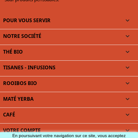
POUR VOUS SERVIR

NOTRE SOCIÉTÉ

THÉ BIO

TISANES - INFUSIONS

ROOIBOS BIO

MATÉ YERBA

CAFÉ

VOTRE COMPTE

En poursuivant votre navigation sur ce site, vous acceptez