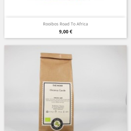
Rooibos Road To Africa
Prix
9,00 €