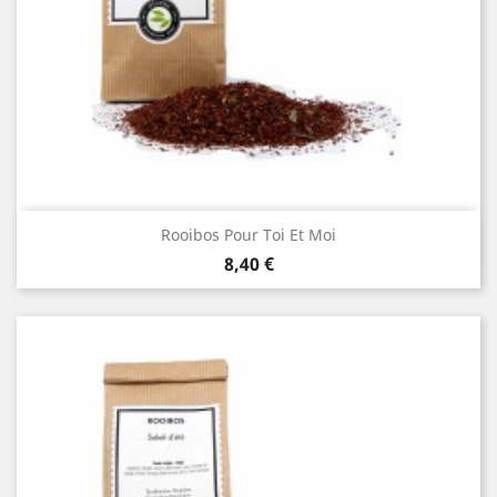
Rooibos Pour Toi Et Moi
Prix
8,40 €