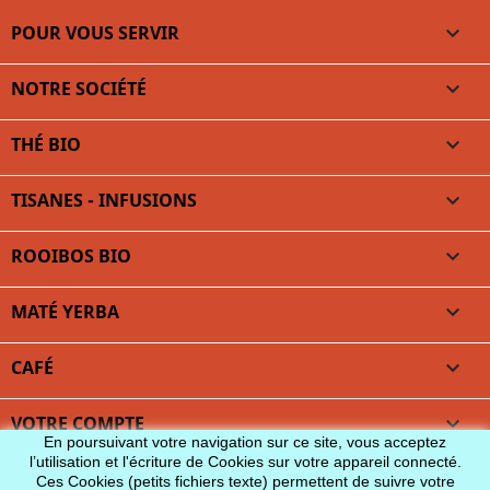
POUR VOUS SERVIR

NOTRE SOCIÉTÉ

THÉ BIO

TISANES - INFUSIONS

ROOIBOS BIO

MATÉ YERBA

CAFÉ

VOTRE COMPTE

En poursuivant votre navigation sur ce site, vous acceptez
l’utilisation et l'écriture de Cookies sur votre appareil connecté.
INFORMATIONS
Ces Cookies (petits fichiers texte) permettent de suivre votre