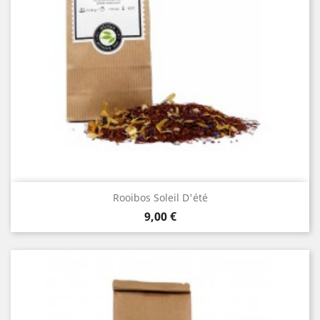
Rooibos Soleil D'été
Prix
9,00 €