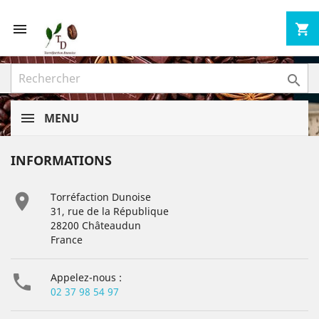


shopping_cart

MENU
INFORMATIONS

Torréfaction Dunoise
31, rue de la République
28200 Châteaudun
France

Appelez-nous :
02 37 98 54 97