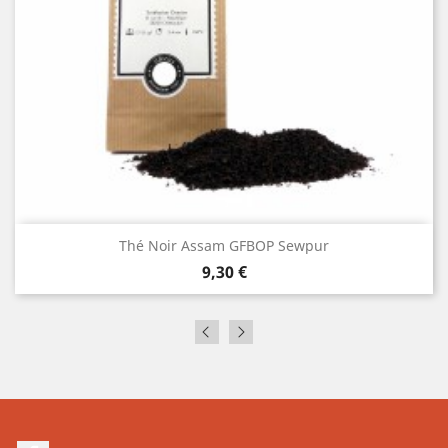
Thé Noir Assam GFBOP Sewpur
Prix
9,30 €