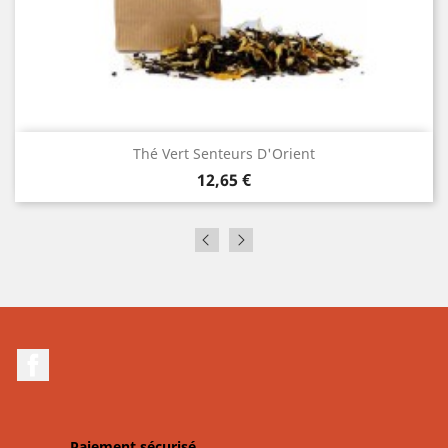
Thé Vert Senteurs D'Orient
Prix
12,65 €
Facebook
Paiement sécurisé