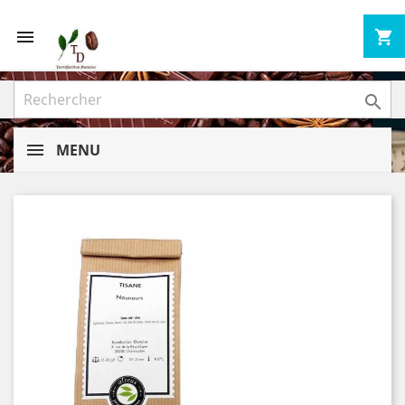


shopping_cart

MENU