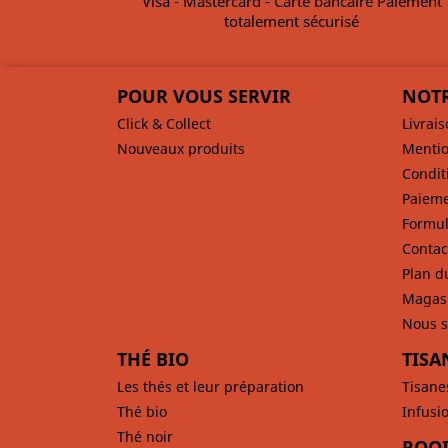
Visa - Mastercard - Carte bancaire Paiement
totalement sécurisé
POUR VOUS SERVIR
NOTR
Click & Collect
Livrai
Nouveaux produits
Mentio
Condit
Paieme
Formul
Contac
Plan d
Magas
Nous s
THÉ BIO
TISA
Les thés et leur préparation
Tisane
Thé bio
Infusi
Thé noir
ROOI