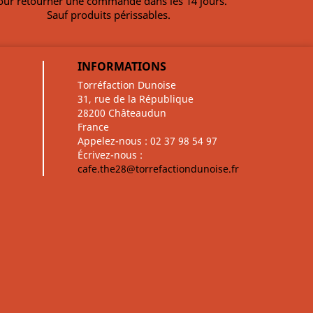
our retourner une commande dans les 14 jours.
Sauf produits périssables.
INFORMATIONS
Torréfaction Dunoise
31, rue de la République
28200 Châteaudun
France
Appelez-nous :
02 37 98 54 97
Écrivez-nous :
cafe.the28@torrefactiondunoise.fr