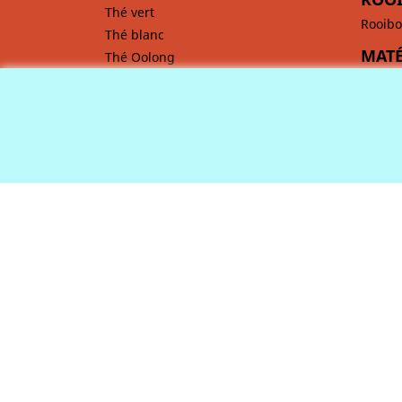
Thé vert
Rooibo
Thé blanc
MATÉ
Thé Oolong
Maté
CAFÉ
Comment préparer un bon café ?
Café bio