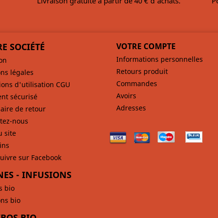
Livraison gratuite à partir de 40 € d'achats.
P
E SOCIÉTÉ
VOTRE COMPTE
Informations personnelles
son
Retours produit
ns légales
Commandes
ions d'utilisation CGU
Avoirs
nt sécurisé
Adresses
aire de retour
tez-nous
u site
ins
uivre sur Facebook
NES - INFUSIONS
s bio
ons bio
BOS BIO