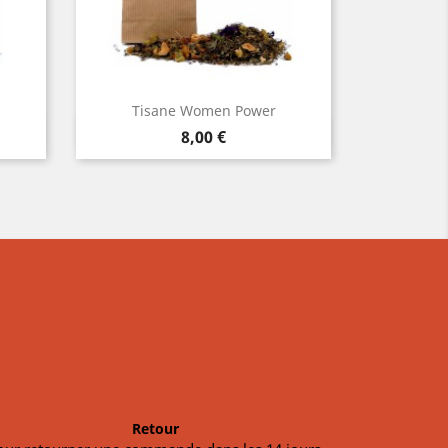
Tisane Women Power
Tisa
Aperçu rapide


Prix
8,00 €
Retour