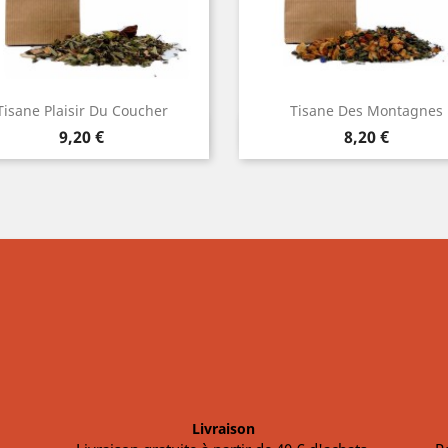
Tisane Plaisir Du Coucher
Tisane Des Montagnes
Aperçu rapide
Aperçu rapide


Prix
Prix
9,20 €
8,20 €
Livraison