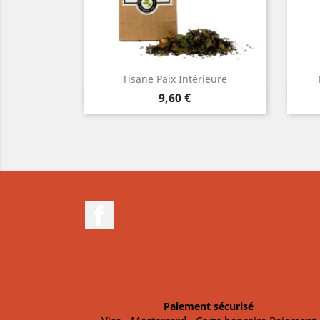
tion
Tisane Paix Intérieure
pide
Aperçu rapide

Prix
9,60 €
Facebook
Paiement sécurisé