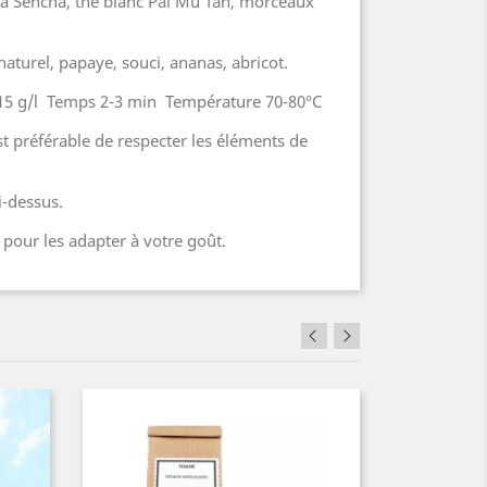
ina Sencha, thé blanc Pai Mu Tan, morceaux
aturel, papaye, souci, ananas, abricot.
2-15 g/l Temps 2-3 min Température 70-80°C
est préférable de respecter les éléments de
-dessus.
 pour les adapter à votre goût.