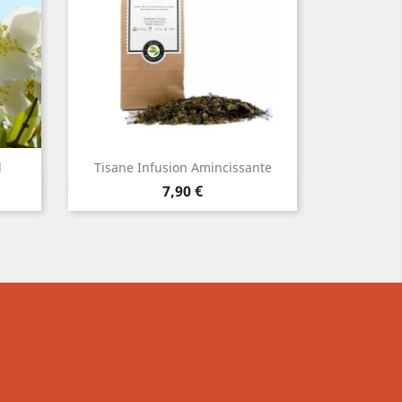
l
Tisane Infusion Amincissante
Tisa
Aperçu rapide


Prix
7,90 €