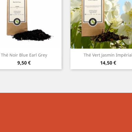
Thé Noir Blue Earl Grey
Thé Vert Jasmin Impéria
Aperçu rapide
Aperçu rapide


Prix
Prix
9,50 €
14,50 €