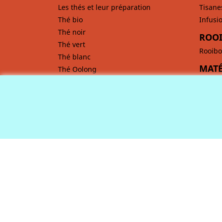
Les thés et leur préparation
Tisane
Thé bio
Infusi
Thé noir
ROOI
Thé vert
Rooibo
Thé blanc
MATÉ
Thé Oolong
Maté
CAFÉ
Comment préparer un bon café ?
Café bio