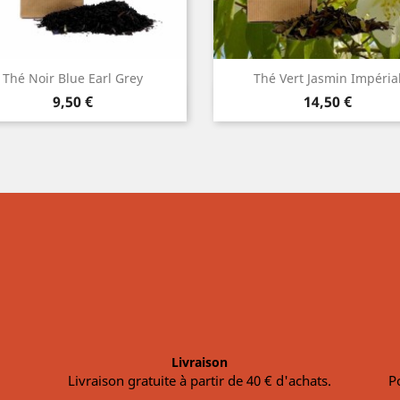
Thé Noir Blue Earl Grey
Thé Vert Jasmin Impéria
Aperçu rapide
Aperçu rapide


Prix
Prix
9,50 €
14,50 €
Livraison
Livraison gratuite à partir de 40 € d'achats.
P