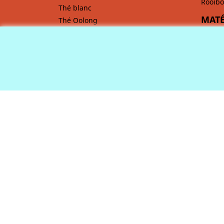
Rooibo
Thé blanc
MATÉ
Thé Oolong
Maté
CAFÉ
Comment préparer un bon café ?
Café bio