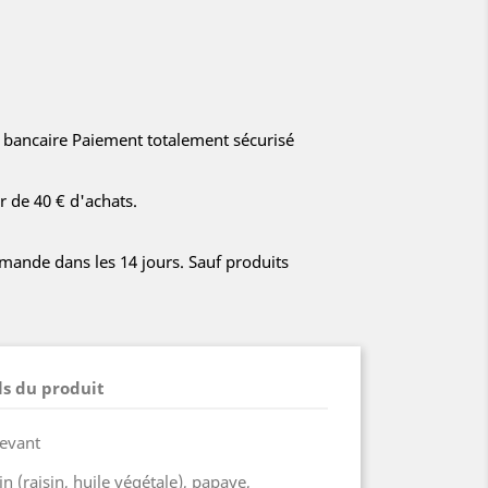
e bancaire Paiement totalement sécurisé
ir de 40 € d'achats.
ande dans les 14 jours. Sauf produits
ls du produit
levant
n (raisin, huile végétale), papaye,