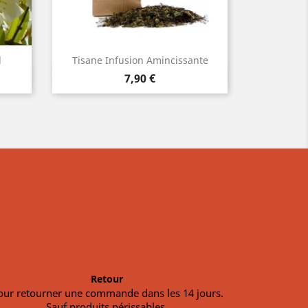
l
Tisane Infusion Amincissante
Tisa
Aperçu rapide


Prix
7,90 €
Retour
our retourner une commande dans les 14 jours.
Sauf produits périssables.