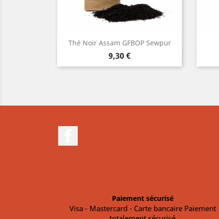
pical...
Thé Noir Assam GFBOP Sewpur
pide
Aperçu rapide

Prix
9,30 €
Facebook
Paiement sécurisé
Visa - Mastercard - Carte bancaire Paiement
totalement sécurisé