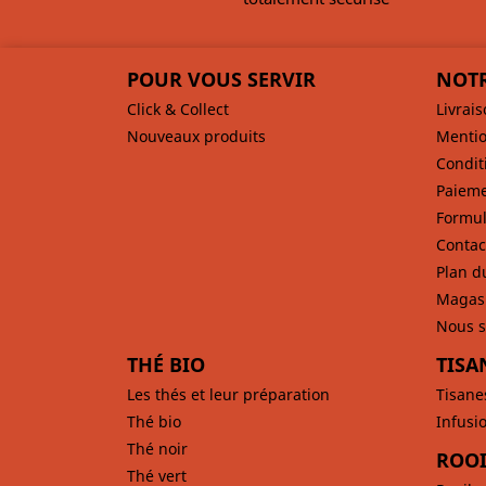
POUR VOUS SERVIR
NOTR
Click & Collect
Livrai
Nouveaux produits
Mentio
Condit
Paieme
Formul
Contac
Plan d
Magas
Nous s
THÉ BIO
TISA
Les thés et leur préparation
Tisane
Thé bio
Infusi
Thé noir
ROOI
Thé vert