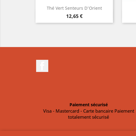
Dragon
Thé Vert Senteurs D'Orient
pide
Aperçu rapide

Prix
12,65 €
Facebook
Paiement sécurisé
Visa - Mastercard - Carte bancaire Paiement
totalement sécurisé