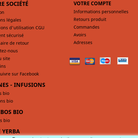
E SOCIÉTÉ
VOTRE COMPTE
Informations personnelles
son
Retours produit
ns légales
Commandes
ions d'utilisation CGU
Avoirs
nt sécurisé
Adresses
aire de retour
tez-nous
u site
ins
uivre sur Facebook
NES - INFUSIONS
s bio
ons bio
BOS BIO
s bio
 YERBA