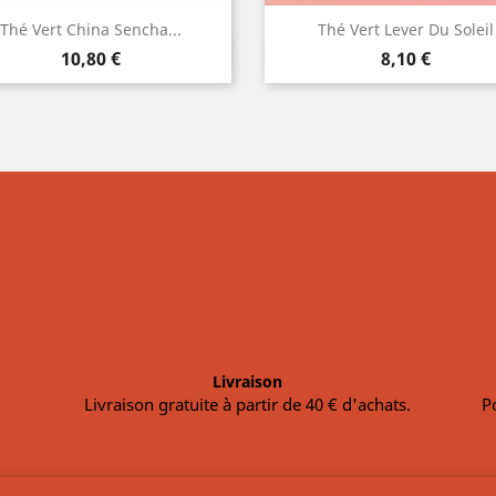
Thé Vert China Sencha...
Thé Vert Lever Du Soleil
Aperçu rapide
Aperçu rapide


Prix
Prix
10,80 €
8,10 €
Livraison
Livraison gratuite à partir de 40 € d'achats.
P