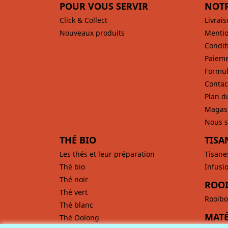
POUR VOUS SERVIR
NOTR
Click & Collect
Livrai
Nouveaux produits
Mentio
Condit
Paieme
Formul
Contac
Plan d
Magas
Nous s
THÉ BIO
TISA
Les thés et leur préparation
Tisane
Thé bio
Infusi
Thé noir
ROOI
Thé vert
Rooibo
Thé blanc
MATÉ
Thé Oolong