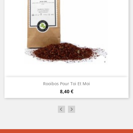
Rooibos Pour Toi Et Moi
Prix
8,40 €