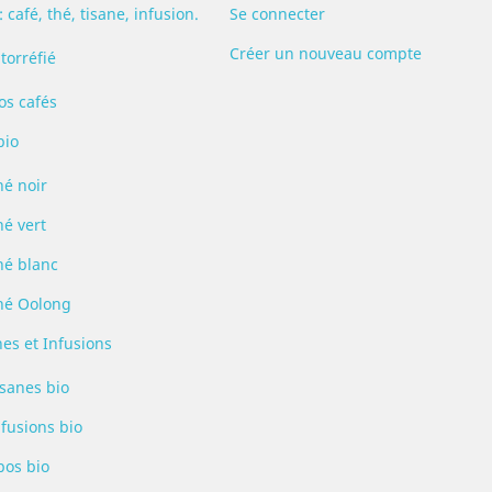
: café, thé, tisane, infusion.
Se connecter
Créer un nouveau compte
torréfié
os cafés
bio
hé noir
hé vert
hé blanc
hé Oolong
nes et Infusions
isanes bio
nfusions bio
bos bio