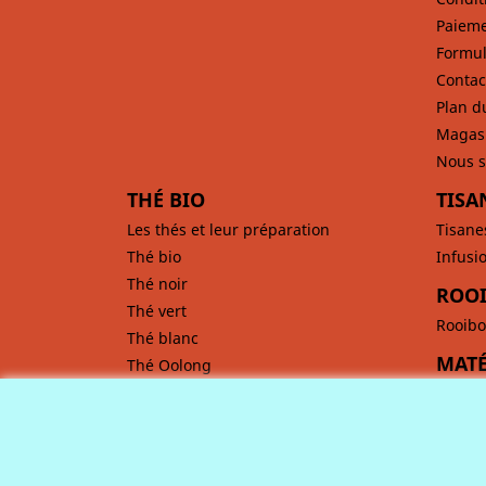
Paieme
Formul
Contac
Plan d
Magas
Nous s
THÉ BIO
TISA
Les thés et leur préparation
Tisane
Thé bio
Infusi
Thé noir
ROOI
Thé vert
Rooibo
Thé blanc
MATÉ
Thé Oolong
Maté
CAFÉ
Comment préparer un bon café ?