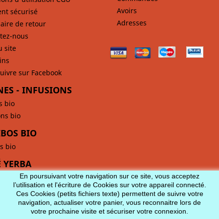
Avoirs
nt sécurisé
Adresses
aire de retour
tez-nous
u site
ins
uivre sur Facebook
NES - INFUSIONS
s bio
ons bio
BOS BIO
s bio
 YERBA
En poursuivant votre navigation sur ce site, vous acceptez
l’utilisation et l'écriture de Cookies sur votre appareil connecté.
Ces Cookies (petits fichiers texte) permettent de suivre votre
navigation, actualiser votre panier, vous reconnaitre lors de
votre prochaine visite et sécuriser votre connexion.