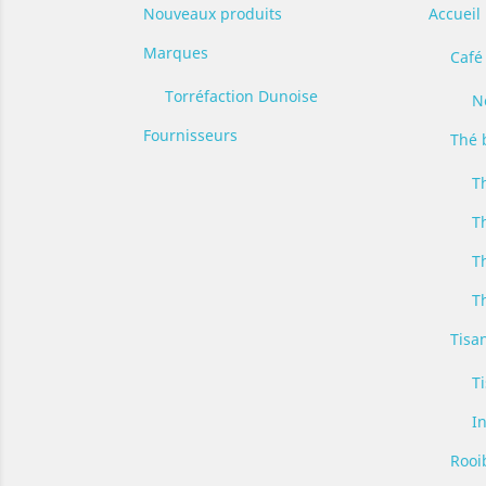
Nouveaux produits
Accueil 
Marques
Café 
Torréfaction Dunoise
N
Fournisseurs
Thé 
T
T
T
T
Tisa
T
I
Rooi