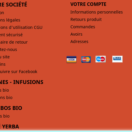
E SOCIÉTÉ
VOTRE COMPTE
Informations personnelles
son
Retours produit
ns légales
Commandes
ions d'utilisation CGU
Avoirs
nt sécurisé
Adresses
aire de retour
tez-nous
u site
ins
uivre sur Facebook
NES - INFUSIONS
s bio
ons bio
BOS BIO
s bio
 YERBA