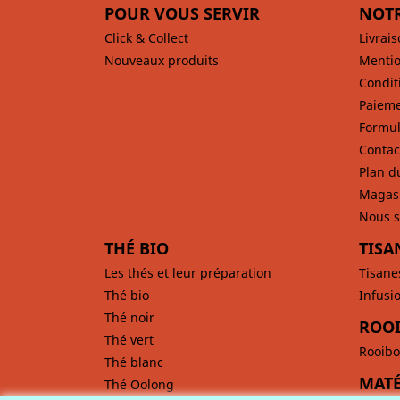
POUR VOUS SERVIR
NOTR
Click & Collect
Livrai
Nouveaux produits
Mentio
Condit
Paieme
Formul
Contac
Plan d
Magas
Nous s
THÉ BIO
TISA
Les thés et leur préparation
Tisane
Thé bio
Infusi
Thé noir
ROOI
Thé vert
Rooibo
Thé blanc
MATÉ
Thé Oolong