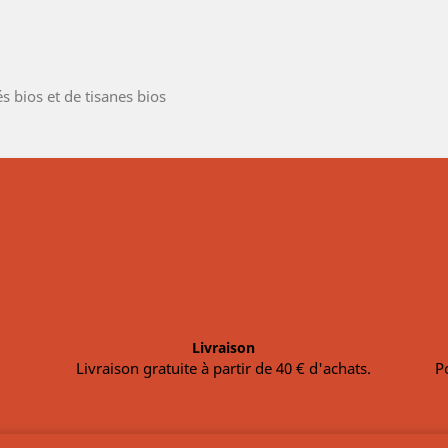
és bios et de tisanes bios
Livraison
Livraison gratuite à partir de 40 € d'achats.
P