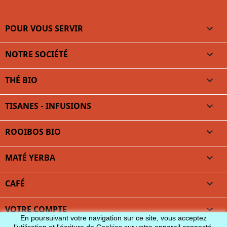
POUR VOUS SERVIR

NOTRE SOCIÉTÉ

THÉ BIO

TISANES - INFUSIONS

ROOIBOS BIO

MATÉ YERBA

CAFÉ

VOTRE COMPTE

En poursuivant votre navigation sur ce site, vous acceptez