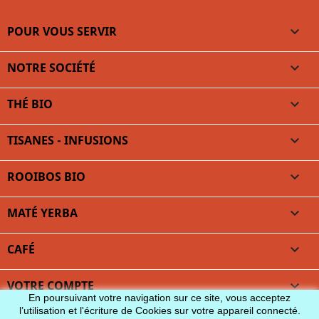
POUR VOUS SERVIR

NOTRE SOCIÉTÉ

THÉ BIO

TISANES - INFUSIONS

ROOIBOS BIO

MATÉ YERBA

CAFÉ

VOTRE COMPTE

En poursuivant votre navigation sur ce site, vous acceptez
l’utilisation et l'écriture de Cookies sur votre appareil connecté.